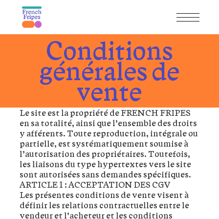
Skip
to
the
content
Conditions
générales de
vente
Le site est la propriété de FRENCH FRIPES
en sa totalité, ainsi que l’ensemble des droits
y afférents. Toute reproduction, intégrale ou
partielle, est systématiquement soumise à
l’autorisation des propriétaires. Toutefois,
les liaisons du type hypertextes vers le site
sont autorisées sans demandes spécifiques.
ARTICLE 1 : ACCEPTATION DES CGV
Les présentes conditions de vente visent à
définir les relations contractuelles entre le
vendeur et l’acheteur et les conditions