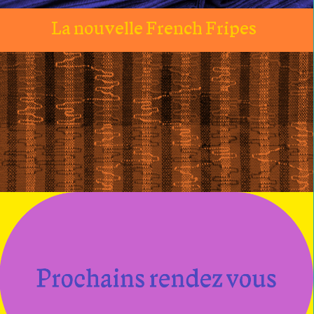
La nouvelle French Fripes
Dimanche 12 juillet :
Les Puces de Rennes, 9h –
18h
place Saint-Germain,
Rennes
Dimanche 13 septembre :
Les Puces de Rennes, 9h –