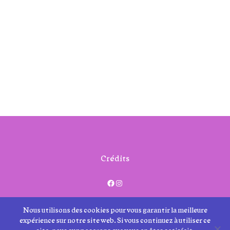
150,00€
Crédits
Facebook
Instagram
Nous utilisons des cookies pour vous garantir la meilleure
Me contacter
expérience sur notre site web. Si vous continuez à utiliser ce