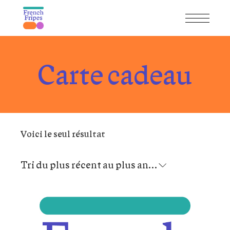
Skip
to
the
content
Carte cadeau
Voici le seul résultat
Tri du plus récent au plus ancien