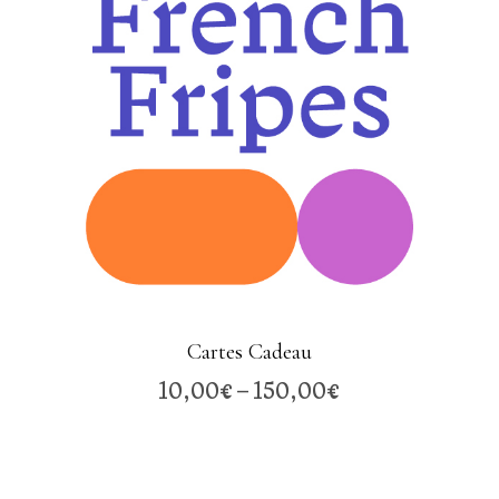
Cartes Cadeau
10,00
€
–
150,00
€
Plage
de
prix :
10,00€
à