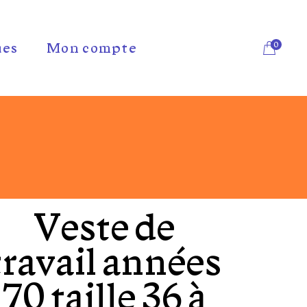
0
ues
Mon compte
Veste de
travail années
70 taille 36 à