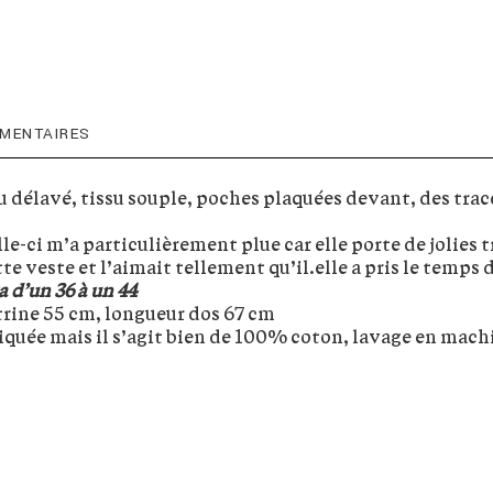
MENTAIRES
u délavé, tissu souple, poches plaquées devant, des trac
le-ci m’a particulièrement plue car elle porte de jolies 
tte veste et l’aimait tellement qu’il.elle a pris le tem
a d’un 36 à un 44
trine 55 cm, longueur dos 67 cm
iquée mais il s’agit bien de 100% coton, lavage en machi