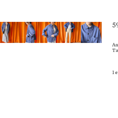
5
An
Ta
1 