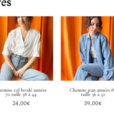
res
emise col brodé années
Chemise jean années 
70 taille 38 à 44
taille 36 à 52
24,00
€
39,00
€