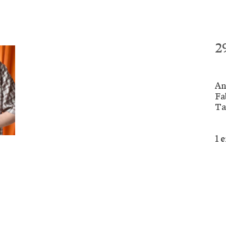
2
An
Fa
Ta
1 