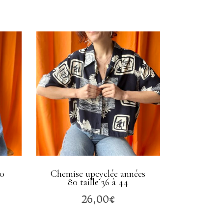
80
Chemise upcyclée années
80 taille 36 à 44
26,00
€