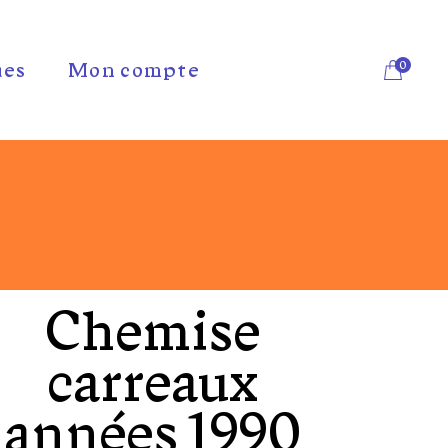
0
ues
Mon compte
Chemise
carreaux
années 1990